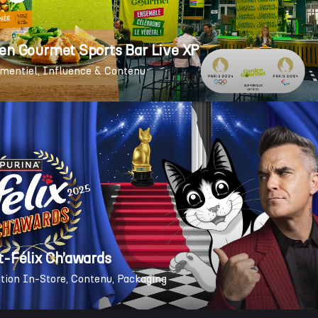
en Gourmet Sports Bar Live XP
mentiel
Influence & Contenu
t-Félix Ch’awards
tion In-Store
Contenu
Packaging