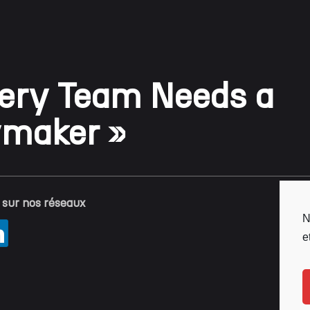
very Team Needs a
ymaker »
 sur nos réseaux
N
e