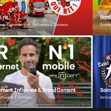
 rit
Gard
ore
Événementiel
Influence & Contenu
Événe
ent Influence & Brand Content
Sain
nfluence & Contenu
Activa