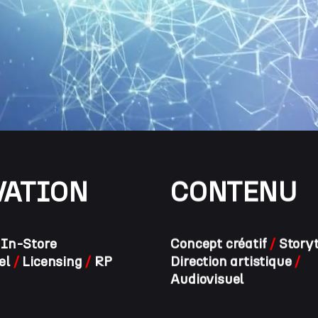
VATION
CONTENU
/
In-Store
Concept créatif
/
Storyt
el
/
Licensing
/
RP
Direction artistique
/
Audiovisuel