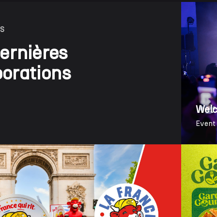
NS
ernières
borations
Welc
Event