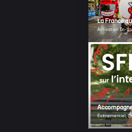
La France qui
Activation In-St
Accompagnem
Événementiel
I